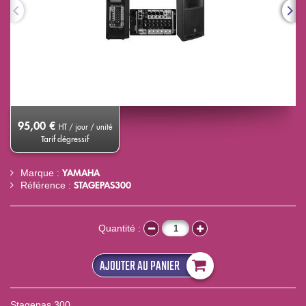
95,00 €
HT / jour / unité
Tarif dégressif
YAMAHA
Marque :
STAGEPAS300
Référence :
Quantité :
AJOUTER AU PANIER
Stagepas 300