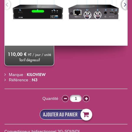
110,00 €
HT / jour / unité
Tarif dégressif
KILOVIEW
Marque :
N3
Référence :
Quantité :
AJOUTER AU PANIER
Convertisseur bidirectionnel 3G-SDI/NDI