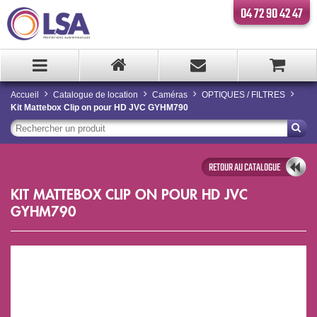
04 72 90 42 47
Accueil
Catalogue de location
Caméras
OPTIQUES / FILTRES
Kit Mattebox Clip on pour HD JVC GYHM790
RETOUR AU CATALOGUE
KIT MATTEBOX CLIP ON POUR HD JVC
GYHM790