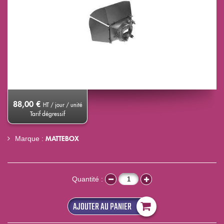
88,00 €
HT / jour / unité
Tarif dégressif
MATTEBOX
Marque :
Quantité :
AJOUTER AU PANIER