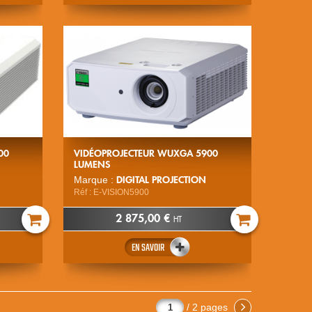
00
VIDÉOPROJECTEUR WUXGA 5900
LUMENS
DIGITAL PROJECTION
Marque :
Réf : E-VISION5900
2 875,00 €
HT
EN SAVOIR
/ 2 pages