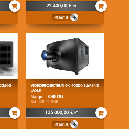
22 400,00 €
HT
EN SAVOIR
 22500
VIDEOPROJECTEUR 4K 40000 LUMENS
LASER
CHRISTIE
Marque :
Réf : D4K40-RGB
135 000,00 €
HT
EN SAVOIR