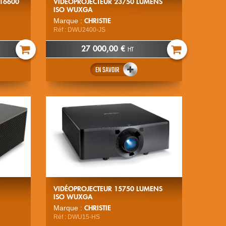
 16600
VIDÉOPROJECTEUR 23750 LUMENS
ISO WUXGA
CHRISTIE
Marque :
Réf : DWU2400-JS
27 000,00 €
HT
EN SAVOIR
VIDÉOPROJECTEUR 15750 LUMENS
ISO WUXGA
CHRISTIE
Marque :
Réf : DWU15-HS