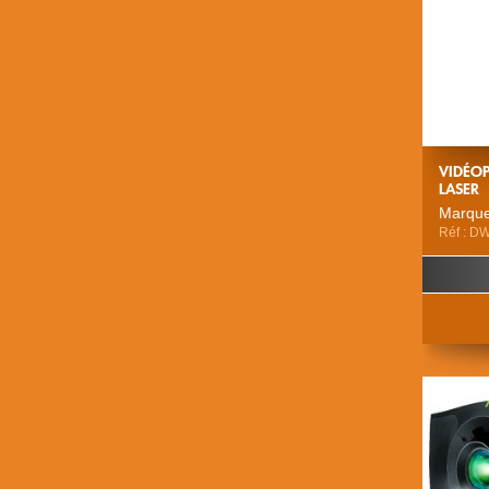
VIDÉOP
LASER
Marque
Réf : D