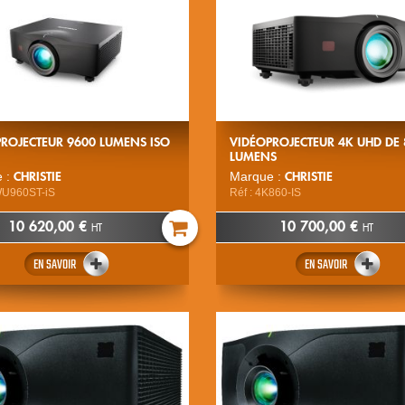
ROJECTEUR 9600 LUMENS ISO
VIDÉOPROJECTEUR 4K UHD DE
LUMENS
CHRISTIE
CHRISTIE
 :
Marque :
WU960ST-iS
Réf : 4K860-IS
10 620,00 €
10 700,00 €
HT
HT
EN SAVOIR
EN SAVOIR