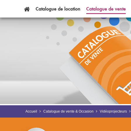
Catalogue
de
location
Catalogue
de
vente
Accueil
Catalogue de vente & Occasion
Vidéoprojecteurs