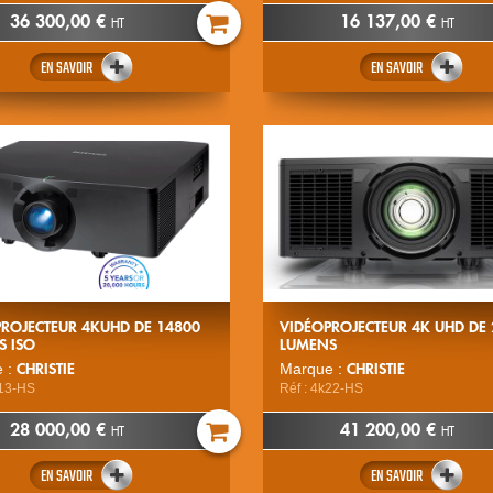
36 300,00 €
16 137,00 €
HT
HT
EN SAVOIR
EN SAVOIR
ROJECTEUR 4KUHD DE 14800
VIDÉOPROJECTEUR 4K UHD DE
S ISO
LUMENS
CHRISTIE
CHRISTIE
 :
Marque :
K13-HS
Réf : 4k22-HS
28 000,00 €
41 200,00 €
HT
HT
EN SAVOIR
EN SAVOIR