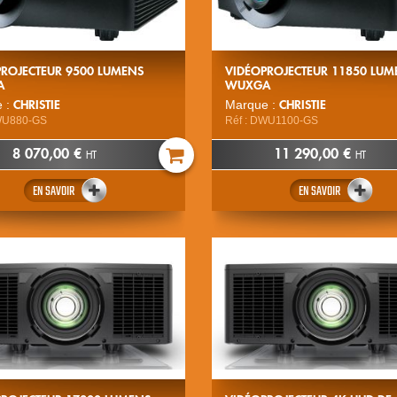
PROJECTEUR 9500 LUMENS
VIDÉOPROJECTEUR 11850 LUM
A
WUXGA
CHRISTIE
CHRISTIE
 :
Marque :
DWU880-GS
Réf : DWU1100-GS
8 070,00 €
11 290,00 €
HT
HT
EN SAVOIR
EN SAVOIR