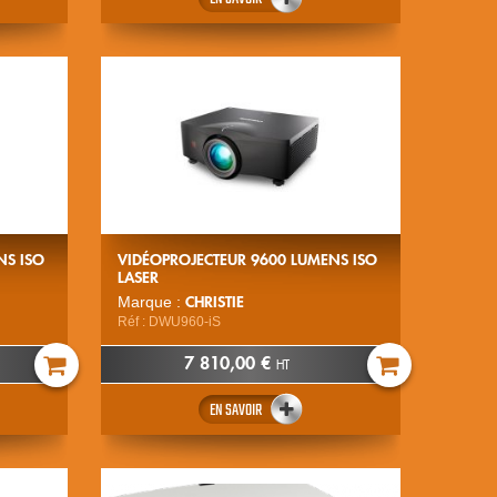
NS ISO
VIDÉOPROJECTEUR 9600 LUMENS ISO
LASER
CHRISTIE
Marque :
Réf : DWU960-iS
7 810,00 €
HT
EN SAVOIR