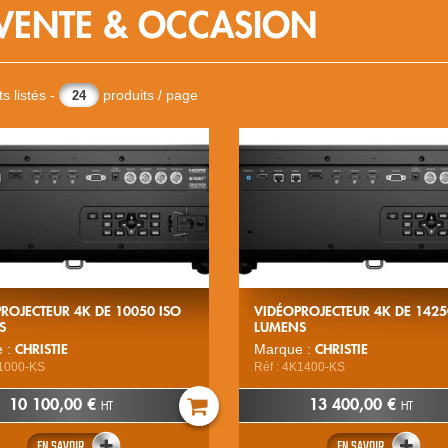
VENTE & OCCASION
s listés -
produits / page
ROJECTEUR 4K DE 10050 ISO
VIDÉOPROJECTEUR 4K DE 1425
S
LUMENS
CHRISTIE
CHRISTIE
 :
Marque :
K1000-KS
Réf : 4K1400-KS
10 100,00 €
13 400,00 €
HT
HT
EN SAVOIR
EN SAVOIR