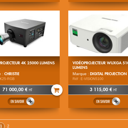
ROJECTEUR 4K 25000 LUMENS
VIDÉOPROJECTEUR WUXGA 51
LUMENS
CHRISTIE
DIGITAL PROJECTION
 :
Marque :
4K25-RGB
Réf : E-VISION5100
71 000,00 €
3 115,00 €
HT
HT
EN SAVOIR
EN SAVOIR
1
2