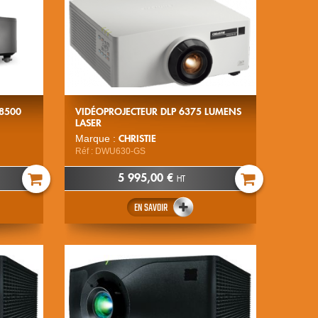
 8500
VIDÉOPROJECTEUR DLP 6375 LUMENS
LASER
CHRISTIE
Marque :
Réf : DWU630-GS
5 995,00 €
HT
EN SAVOIR