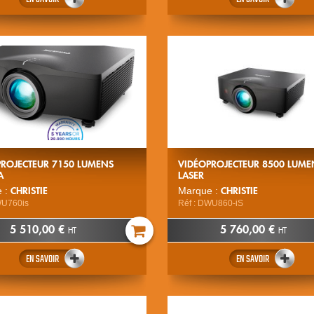
PROJECTEUR 7150 LUMENS
VIDÉOPROJECTEUR 8500 LUME
A
LASER
CHRISTIE
CHRISTIE
 :
Marque :
WU760is
Réf : DWU860-iS
5 510,00 €
5 760,00 €
HT
HT
EN SAVOIR
EN SAVOIR