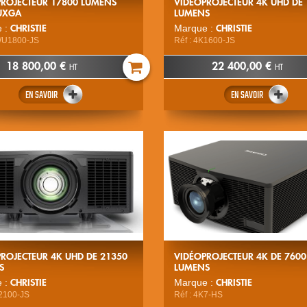
PROJECTEUR 17800 LUMENS
VIDÉOPROJECTEUR 4K UHD DE
UXGA
LUMENS
CHRISTIE
CHRISTIE
 :
Marque :
WU1800-JS
Réf : 4K1600-JS
18 800,00 €
22 400,00 €
HT
HT
EN SAVOIR
EN SAVOIR
ROJECTEUR 4K UHD DE 21350
VIDÉOPROJECTEUR 4K DE 7600
S
LUMENS
CHRISTIE
CHRISTIE
 :
Marque :
K2100-JS
Réf : 4K7-HS