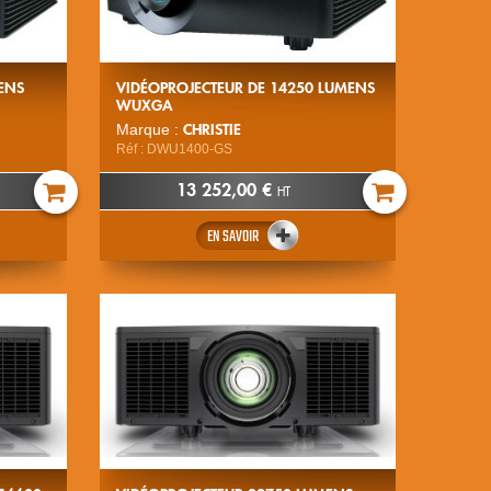
ENS
VIDÉOPROJECTEUR DE 14250 LUMENS
WUXGA
CHRISTIE
Marque :
Réf : DWU1400-GS
13 252,00 €
HT
EN SAVOIR