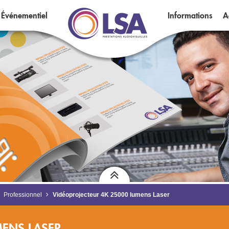
Événementiel
Informations
A
Professionnel
Vidéoprojecteur 4K 25000 lumens Laser
MENS LASER