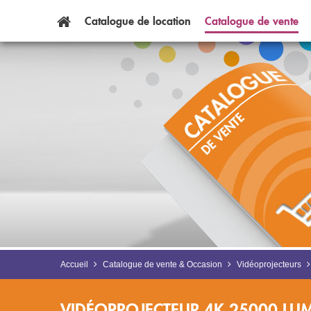
Catalogue
de
location
Catalogue
de
vente
Accueil
Catalogue de vente & Occasion
Vidéoprojecteurs
VIDÉOPROJECTEUR 4K 25000 LU