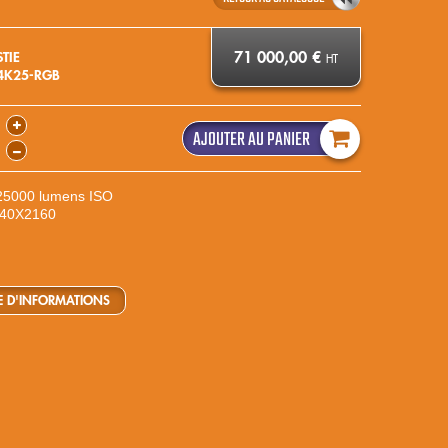
71 000,00 €
STIE
HT
4K25-RGB
AJOUTER AU PANIER
 25000 lumens ISO
840X2160
 D'INFORMATIONS