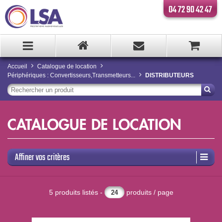
04 72 90 42 47
Accueil
Catalogue de location
Périphériques : Convertisseurs,Transmetteurs...
DISTRIBUTEURS
CATALOGUE DE LOCATION
Affiner vos critères
5 produits listés -
produits / page