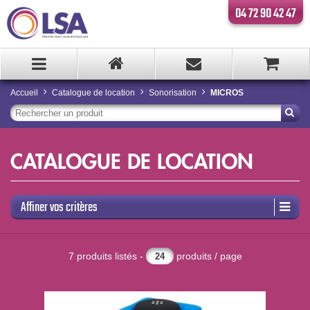
04 72 90 42 47
Accueil
Catalogue de location
Sonorisation
MICROS
CATALOGUE DE LOCATION
Affiner vos critères
7 produits listés -
produits / page