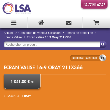
04 72 90 42 47
Accueil
Catalogue de vente & Occasion
Ecrans de projection
Ecrans Valise
Ecran valise 16:9 Oray 211x366
RETOUR AU CATALOGUE
ECRAN VALISE 16:9 ORAY 211X366
1 041,00 €
HT
ORAY
Marque :