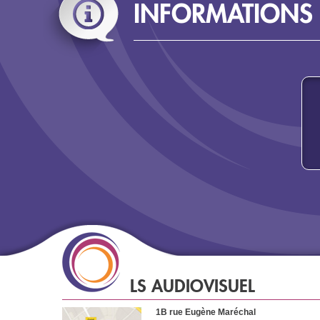
INFORMATIONS
LS AUDIOVISUEL
1B rue Eugène Maréchal